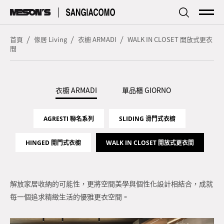
傢居
Living
首頁
傢居 Living
衣櫥 ARMADI
WALK IN CLOSET 開放式更衣
間
廚房
Kitchen
衣櫥 ARMADI
單品櫃 GIORNO
品牌簡介
Profile
AGRESTI 聯名系列
SLIDING 滑門式衣櫥
探索資訊
Focus
HINGED 開門式衣櫥
WALK IN CLOSET 開放式更衣間
型錄下載
Download
服務據點
Store
解放家居收納的可能性，更將空間美學與個性化設計相結合，成就
每一個追求精緻生活的優雅更衣空間。