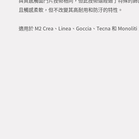
與質感觸面門片技術相同，但此技術還經過了特殊的飾
且觸感柔軟，但不改變其高耐用和防汙的特性。
適用於 M2 Crea、Linea、Goccia、Tecna 和 Monoli