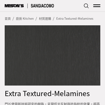
傢居
Living
首頁
廚房 Kitchen
材質選購
Extra Textured-Melamines
廚房
Kitchen
品牌簡介
Profile
探索資訊
Focus
型錄下載
Download
服務據點
Store
Extra Textured-Melamines
門片使用新技術研究的樹脂，呈現低光反射與抗指紋的效果。超高