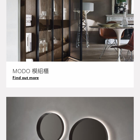
MODO 模組櫃
Find out more