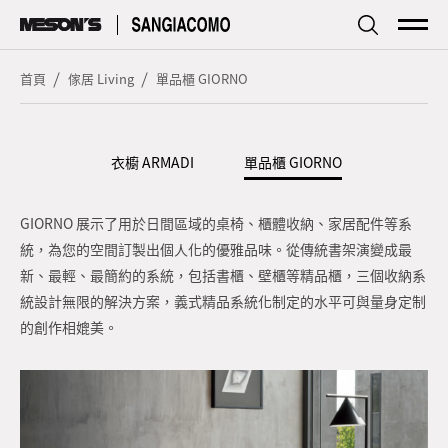
傢居
Living
首頁
傢居 Living
單品櫃 GIORNO
廚房
Kitchen
衣櫥 ARMADI
單品櫃 GIORNO
品牌簡介
Profile
GIORNO 展示了用於日間區域的桌椅、櫃體收納、家居配件等系
探索資訊
Focus
統，為您的空間訂製出個人化的優雅品味。從傳統書架演變成最
新、最輕、最簡約的系統，包括書櫃、壁櫃等精品櫃，三個收納系
型錄下載
統設計無限的解決方案，義式精品系統化制定的水平可與量身定制
Download
的創作相媲美。
服務據點
Store