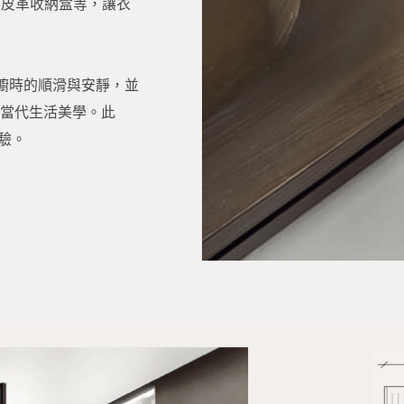
、皮革收納盒等，讓衣
衣櫥時的順滑與安靜，並
釋當代生活美學。此
驗。