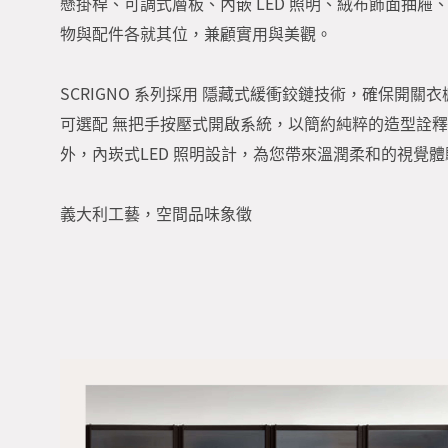
懸掛桿、可調式層板、內嵌 LED 照明、絨布飾面抽屜
物與配件各就其位，兼顧實用與美觀。
SCRIGNO 系列採用 隱藏式緩衝鉸鏈技術，確保開關
可選配 無把手按壓式開啟系統，以簡約純粹的造型詮
外，內崁式LED 照明設計，為您帶來溫潤柔和的視覺體
義大利工藝，空間品味象徵