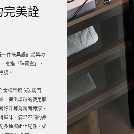
的完美詮
更是一件兼具設計感與功
語，意指「珠寶盒」，
格調。
鋁合金框架鑲嵌玻璃門
謐，提供卓越的使用體
喜好升等為霧面烤漆、
特韻味，滿足不同的品
配多種模組化配件，如