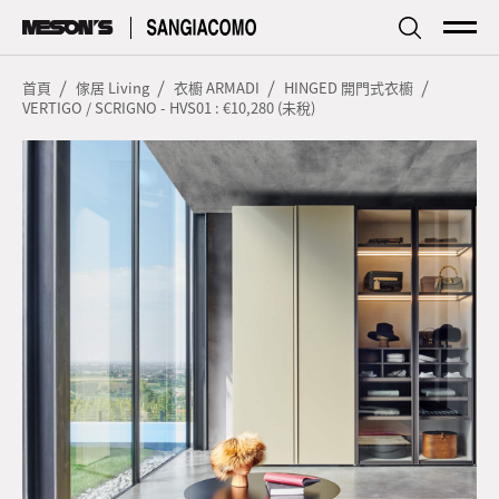
傢居
Living
首頁
傢居 Living
衣櫥 ARMADI
HINGED 開門式衣櫥
VERTIGO / SCRIGNO - HVS01 : €10,280 (未稅)
廚房
Kitchen
品牌簡介
Profile
探索資訊
Focus
型錄下載
Download
服務據點
Store