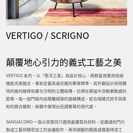
VERTIGO / SCRIGNO
顛覆地心引力的義式工藝之美
VERTIGO 系列，以「懸浮之美」為設計核心，將輕盈視覺與收納
機能完美融合，重新定義高端衣櫥的奢華標準。其外觀設計採用獨
特的幾何線條和層次分明的立體結構，彷彿在靜謐中流動著動感的
節奏。每一扇門板均由精雕細琢的曲線構成，配合隱藏式把手與柔
和的開合機制，無聲中展現出低調奢華的現代感。
SANGIACOMO 一直以來堅持只選用最優質的材料，從嚴謹的門片
製成工藝到精密加工的金屬配件，再到細膩的鏡面或霧面烤漆工