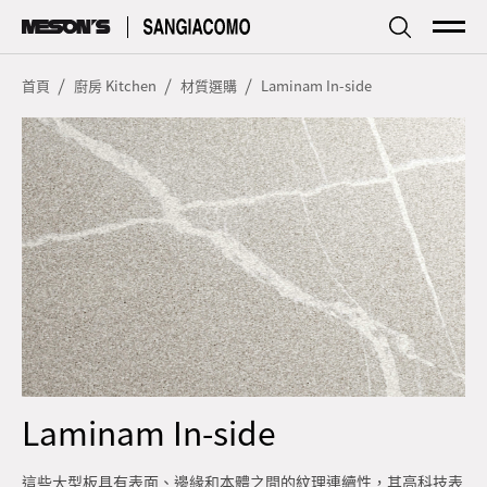
傢居
Living
首頁
廚房 Kitchen
材質選購
Laminam In-side
廚房
Kitchen
品牌簡介
Profile
探索資訊
Focus
型錄下載
Download
服務據點
Store
Laminam In-side
這些大型板具有表面、邊緣和本體之間的紋理連續性，其高科技表