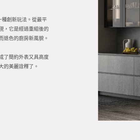
歸、一種創新玩法。從最平
現，它是經過重組後的
而退色的廚房新風貌。
成了簡約外表又具高度
大的美麗詮釋了。